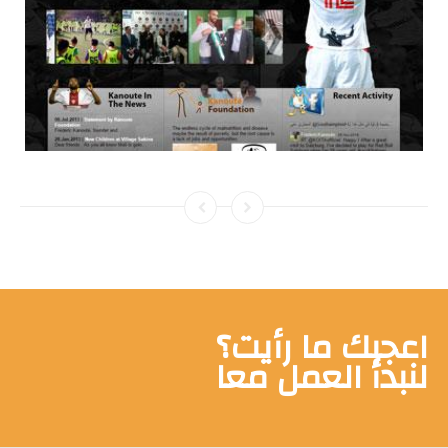
اعجبك ما رأيت؟
لنبدأ العمل معا