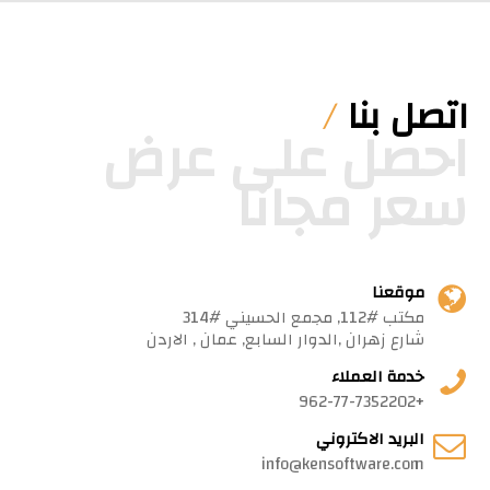
اتصل بنا
/
احصل على عرض
سعر مجانا
موقعنا
مكتب #112, مجمع الحسيني #314
شارع زهران ,الدوار السابع, عمان , الاردن
خدمة العملاء
+962-77-7352202
البريد الاكتروني
info@kensoftware.com